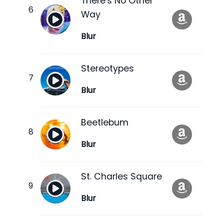
There's No Other
Way
Blur
Stereotypes
Blur
Beetlebum
Blur
St. Charles Square
Blur