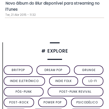
Novo álbum do Blur disponível para streaming no
iTunes
Ter, 21 Abr 2015 - 11:32
# EXPLORE
BRITPOP
DREAM POP
GRUNGE
INDIE ELETRÔNICO
INDIE FOLK
LO-FI
PÓS-PUNK
POST-PUNK REVIVAL
POST-ROCK
POWER POP
PSICODÉLICO