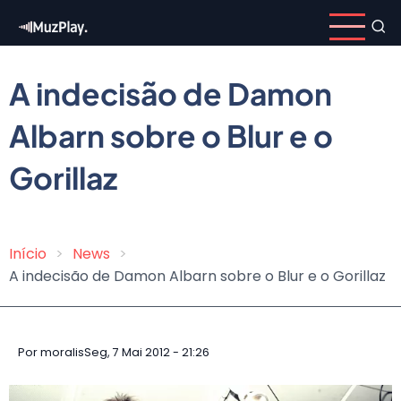
Pular
para
o
conteúdo
A indecisão de Damon
principal
Albarn sobre o Blur e o
Gorillaz
Início
News
Trilha
A indecisão de Damon Albarn sobre o Blur e o Gorillaz
de
navegação
Por
moralis
Seg, 7 Mai 2012 - 21:26