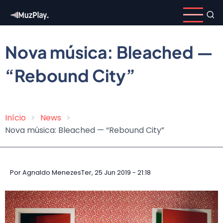
Pular
para
o
conteúdo
Nova música: Bleached —
principal
“Rebound City”
Início
News
Trilha
Nova música: Bleached — “Rebound City”
de
navegação
Por
Agnaldo Menezes
Ter, 25 Jun 2019 - 21:18