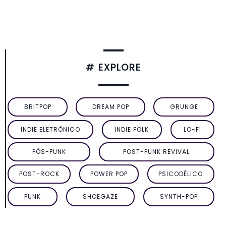
# EXPLORE
BRITPOP
DREAM POP
GRUNGE
INDIE ELETRÔNICO
INDIE FOLK
LO-FI
PÓS-PUNK
POST-PUNK REVIVAL
POST-ROCK
POWER POP
PSICODÉLICO
PUNK
SHOEGAZE
SYNTH-POP