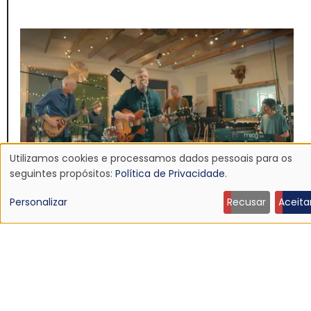
Utilizamos cookies e processamos dados pessoais para os
Uso
seguintes propósitos:
Política de Privacidade
.
de
Personalizar
Recusar
Aceita
dados
NOTÍCIA
Teenage Fanclub anuncia 13º álbum, Do Not Dare
pessoais
To Dream
23 Jul 2026 - 22:28
e