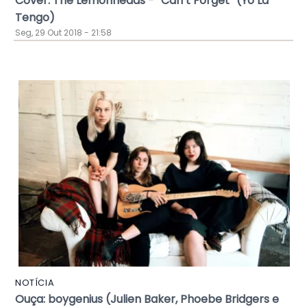
Cover: The Lemonheads - “Can’t Forget” (Yo La
Tengo)
Seg, 29 Out 2018 - 21:58
NOTÍCIA
Ouça: boygenius (Julien Baker, Phoebe Bridgers e