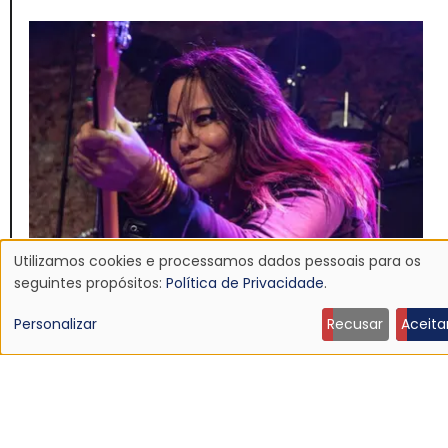
Utilizamos cookies e processamos dados pessoais para os
Uso
seguintes propósitos:
Política de Privacidade
.
NOTÍCIA
de
Personalizar
Recusar
Aceita
Morre Jennifer Finch, baixista do L7, aos 59 anos
dados
19 Jul 2026 - 14:04
pessoais