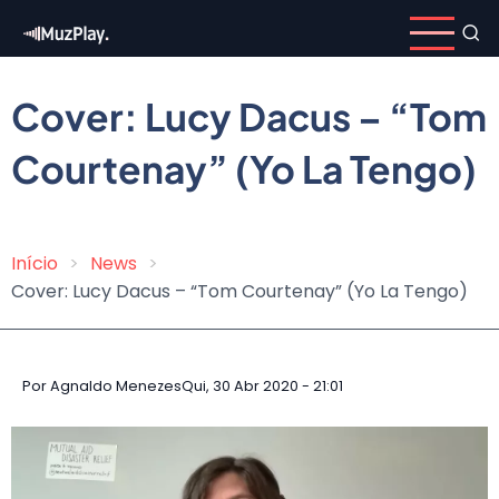
Pular
para
o
conteúdo
Cover: Lucy Dacus – “Tom
principal
Courtenay” (Yo La Tengo)
Início
News
Trilha
Cover: Lucy Dacus – “Tom Courtenay” (Yo La Tengo)
de
navegação
Por
Agnaldo Menezes
Qui, 30 Abr 2020 - 21:01