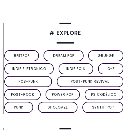
# EXPLORE
BRITPOP
DREAM POP
GRUNGE
INDIE ELETRÔNICO
INDIE FOLK
LO-FI
PÓS-PUNK
POST-PUNK REVIVAL
POST-ROCK
POWER POP
PSICODÉLICO
PUNK
SHOEGAZE
SYNTH-POP