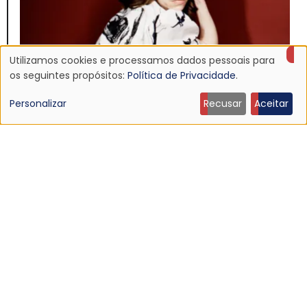
Utilizamos cookies e processamos dados pessoais para
Uso
os seguintes propósitos:
Política de Privacidade
.
de
Personalizar
Recusar
Aceitar
NOTÍCIA
dados
PJ Harvey homenageia sonda espacial no novo
pessoais
single “Voyager”
24 Jun 2026 - 22:49
e
cookies