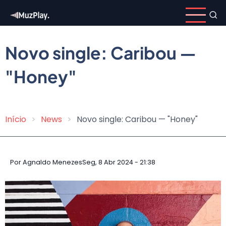
Pular
para
o
conteúdo
Novo single: Caribou —
principal
"Honey"
Início
News
Novo single: Caribou — "Honey"
Trilha
de
navegação
Por
Agnaldo Menezes
Seg, 8 Abr 2024 - 21:38