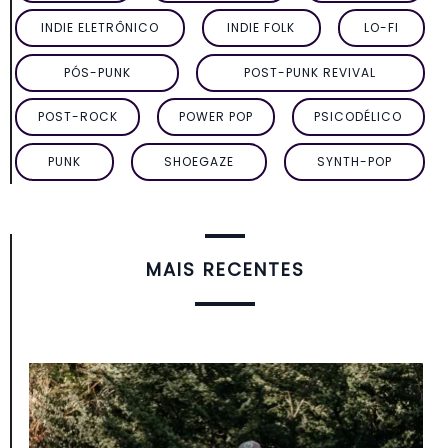
INDIE ELETRÔNICO
INDIE FOLK
LO-FI
PÓS-PUNK
POST-PUNK REVIVAL
POST-ROCK
POWER POP
PSICODÉLICO
PUNK
SHOEGAZE
SYNTH-POP
MAIS RECENTES