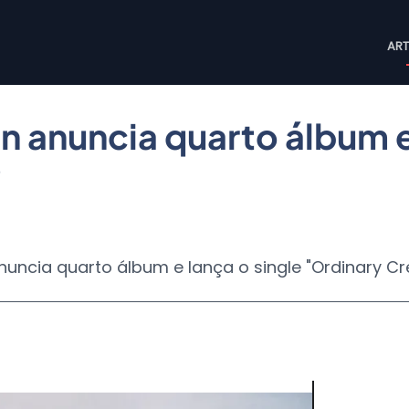
M
ART
n
 anuncia quarto álbum e 
"
uncia quarto álbum e lança o single "Ordinary Cr