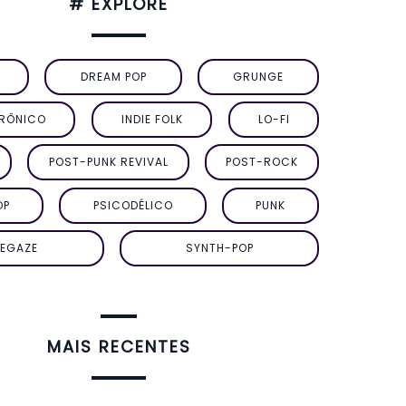
# EXPLORE
DREAM POP
GRUNGE
TRÔNICO
INDIE FOLK
LO-FI
POST-PUNK REVIVAL
POST-ROCK
OP
PSICODÉLICO
PUNK
EGAZE
SYNTH-POP
MAIS RECENTES