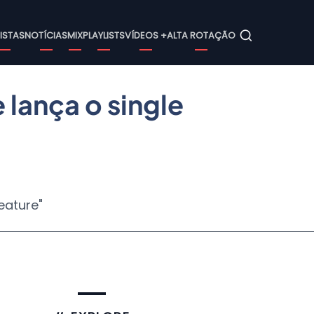
ain
ISTAS
NOTÍCIAS
MIX
PLAYLISTS
VÍDEOS +
ALTA ROTAÇÃO
avigation
lança o single
eature"