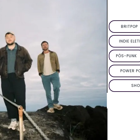
BRITPOP
INDIE ELE
PÓS-PUNK
POWER P
SHO