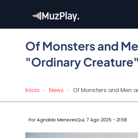
Pular
para
o
conteúdo
principal
Of Monsters and Men
"Ordinary Creature
Início
News
Of Monsters and Men an
Trilha
de
navegação
Por
Agnaldo Menezes
Qui, 7 Ago 2025 - 21:58