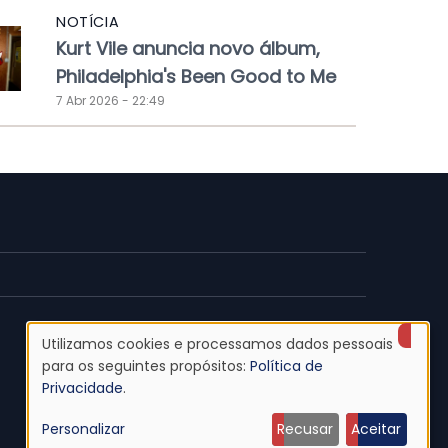
NOTÍCIA
Kurt Vile anuncia novo álbum,
Philadelphia's Been Good to Me
7 Abr 2026 - 22:49
Utilizamos cookies e processamos dados pessoais
Uso
para os seguintes propósitos:
Política de
Privacidade
.
de
Personalizar
Recusar
Aceitar