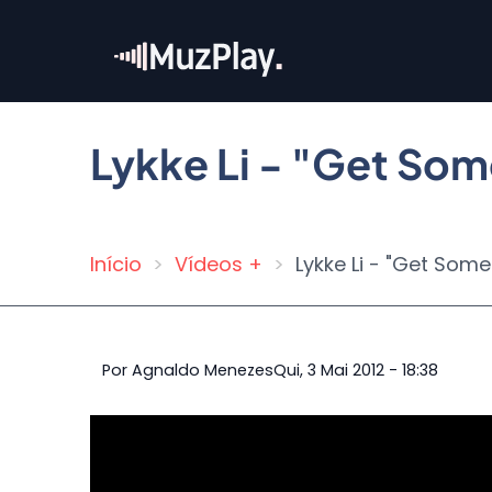
Pular
para
o
conteúdo
principal
Lykke Li - "Get So
Início
Vídeos +
Lykke Li - "Get Some
Trilha
de
navegação
Por
Agnaldo Menezes
Qui, 3 Mai 2012 - 18:38