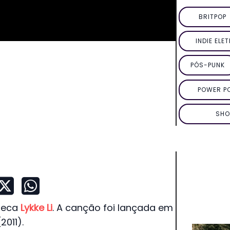
BRITPOP
INDIE ELE
PÓS-PUNK
POWER P
SHO
ueca
Lykke Li
. A canção foi lançada em
011).