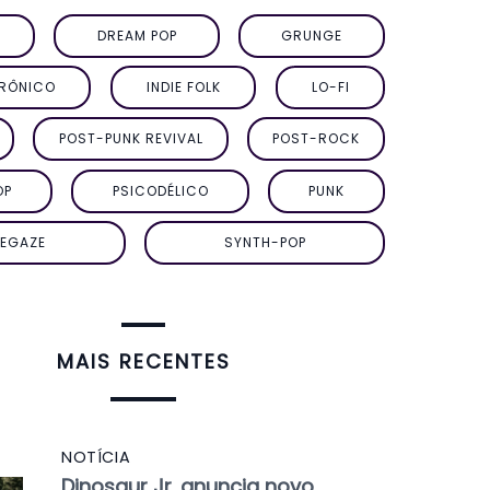
DREAM POP
GRUNGE
TRÔNICO
INDIE FOLK
LO-FI
POST-PUNK REVIVAL
POST-ROCK
OP
PSICODÉLICO
PUNK
EGAZE
SYNTH-POP
MAIS RECENTES
NOTÍCIA
Dinosaur Jr. anuncia novo