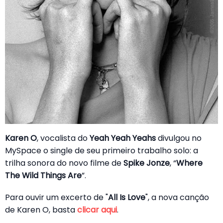
Karen O
, vocalista do
Yeah Yeah Yeahs
divulgou no
MySpace o single de seu primeiro trabalho solo: a
trilha sonora do novo filme de
Spike Jonze
, “
Where
The Wild Things Are
”.
Para ouvir um excerto de "
All Is Love
", a nova canção
de Karen O, basta
clicar aqui
.