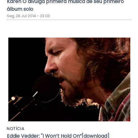
Karen O divulga primeira música de seu primeiro
álbum solo
Seg, 28 Jul 2014 - 23:03
NOTÍCIA
Eddie Vedder: "I Won’t Hold On”[download]