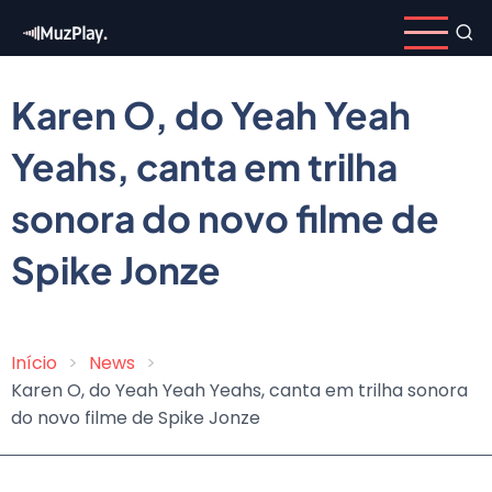
Pular
para
o
conteúdo
Karen O, do Yeah Yeah
principal
Yeahs, canta em trilha
sonora do novo filme de
Spike Jonze
Início
News
Trilha
Karen O, do Yeah Yeah Yeahs, canta em trilha sonora
de
do novo filme de Spike Jonze
navegação