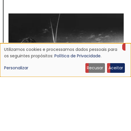
Utilizamos cookies e processamos dados pessoais para
Uso
os seguintes propósitos:
Política de Privacidade
.
de
Personalizar
Recusar
Aceitar
dados
pessoais
NOTÍCIA
e
Discografia do Mojave 3 será relançada
16 Jun 2026 - 22:19
cookies