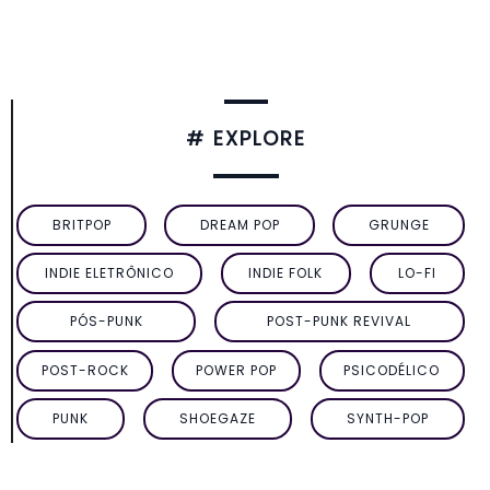
# EXPLORE
BRITPOP
DREAM POP
GRUNGE
INDIE ELETRÔNICO
INDIE FOLK
LO-FI
PÓS-PUNK
POST-PUNK REVIVAL
POST-ROCK
POWER POP
PSICODÉLICO
PUNK
SHOEGAZE
SYNTH-POP