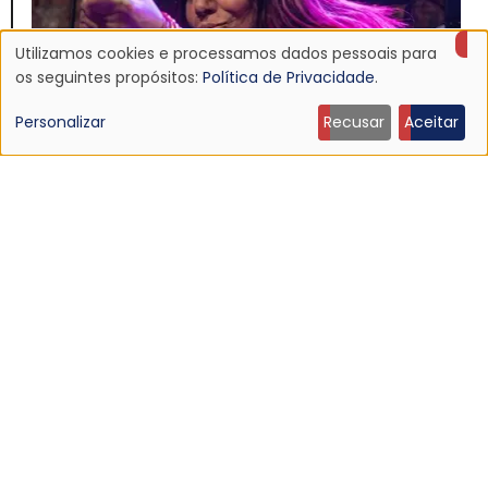
Utilizamos cookies e processamos dados pessoais para
Uso
os seguintes propósitos:
Política de Privacidade
.
de
Personalizar
Recusar
Aceitar
dados
NOTÍCIA
pessoais
Morre Jennifer Finch, baixista do L7, aos 59 anos
19 Jul 2026 - 14:04
e
cookies