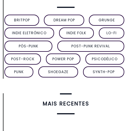
BRITPOP
DREAM POP
GRUNGE
INDIE ELETRÔNICO
INDIE FOLK
LO-FI
PÓS-PUNK
POST-PUNK REVIVAL
POST-ROCK
POWER POP
PSICODÉLICO
PUNK
SHOEGAZE
SYNTH-POP
MAIS RECENTES