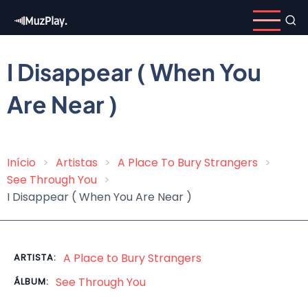
Pular
para
o
conteúdo
I Disappear ( When You
principal
Are Near )
Início
Artistas
A Place To Bury Strangers
Trilha
See Through You
de
I Disappear ( When You Are Near )
navegação
A Place to Bury Strangers
ARTISTA:
See Through You
ÁLBUM: