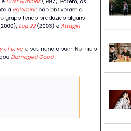
) e
Dust Bunnies
(1997). Porém, os
nte à
Palomine
não obtiveram a
o grupo tendo produzido alguns
2000),
Log 22
(2003) e
Attagirl
 of Love
, o seu nono álbum. No início
egou
Damaged Good
.