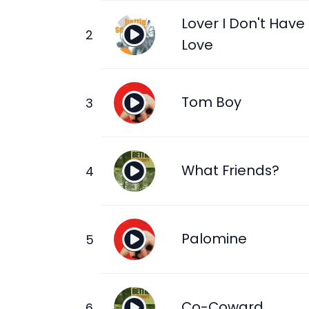
Lover I Don't Have
Love
Tom Boy
What Friends?
Palomine
Co-Coward