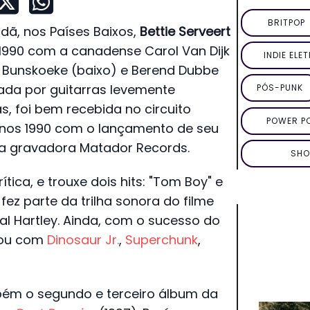
BRITPOP
ã, nos Países Baixos,
Bettie Serveert
1990 com a canadense Carol Van Dijk
INDIE ELE
an Bunskoeke (baixo) e Berend Dubbe
zada por guitarras levemente
PÓS-PUNK
s, foi bem recebida no circuito
POWER P
nos 1990 com o lançamento de seu
la gravadora Matador Records.
SHO
tica, e trouxe dois hits: "Tom Boy" e
" fez parte da trilha sonora do filme
al Hartley. Ainda, com o sucesso do
nou com
Dinosaur Jr.
,
Superchunk
,
ém o segundo e terceiro álbum da