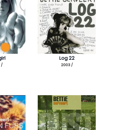
irl
Log 22
 /
2003 /