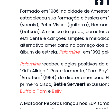
Formado em 1986, na cidade de Amesterd
estabeleceu sua formação clássica em 
(vocais), Peter Visser (guitarra), Herm
(bateria). A música do grupo, caracteri
estridente e canções simples e melódica
alternativo americano no começo dos a
álbum de estreia,
Palomine
, em 1992 pe
Palomine
recebeu elogios positivos da crí
"Kid's Allright". Posteriormente, "Tom Boy
"Amateur" (1994) do diretor americano H
primeiro disco,
Bettie Serveert
excursio
Buffalo Tom
e
Belly
.
A Matador Records lançou nos EUA tamb