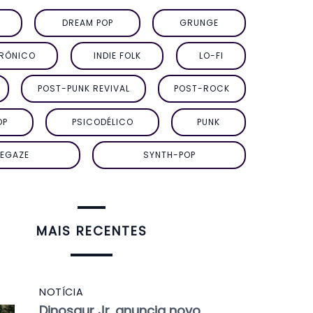
DREAM POP
GRUNGE
TRÔNICO
INDIE FOLK
LO-FI
POST-PUNK REVIVAL
POST-ROCK
OP
PSICODÉLICO
PUNK
EGAZE
SYNTH-POP
MAIS RECENTES
NOTÍCIA
Dinosaur Jr. anuncia novo