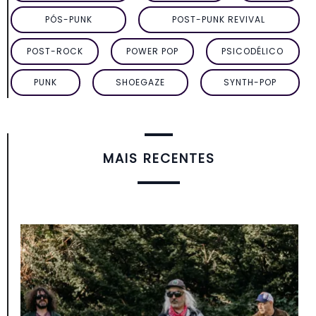
PÓS-PUNK
POST-PUNK REVIVAL
POST-ROCK
POWER POP
PSICODÉLICO
PUNK
SHOEGAZE
SYNTH-POP
MAIS RECENTES