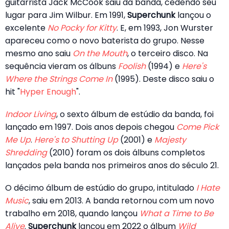
guitarrista Jack McCook saiu da banda, cedendo seu
lugar para Jim Wilbur. Em 1991,
Superchunk
lançou o
excelente
No Pocky for Kitty
. E, em 1993, Jon Wurster
apareceu como o novo baterista do grupo. Nesse
mesmo ano saiu
On the Mouth
, o terceiro disco. Na
sequência vieram os álbuns
Foolish
(1994) e
Here's
Where the Strings Come In
(1995). Deste disco saiu o
hit "
Hyper Enough
".
Indoor Living
, o sexto álbum de estúdio da banda, foi
lançado em 1997. Dois anos depois chegou
Come Pick
Me Up
.
Here's to Shutting Up
(2001) e
Majesty
Shredding
(2010) foram os dois álbuns completos
lançados pela banda nos primeiros anos do século 21.
O décimo álbum de estúdio do grupo, intitulado
I Hate
Music
, saiu em 2013. A banda retornou com um novo
trabalho em 2018, quando lançou
What a Time to Be
Alive
.
Superchunk
lançou em 2022 o álbum
Wild