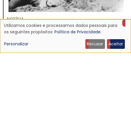
NOTÍCIA
Utilizamos cookies e processamos dados pessoais para
Discografia do Mojave 3 será relançada
Uso
os seguintes propósitos:
Política de Privacidade
.
16 Jun 2026 - 22:19
de
Personalizar
Recusar
Aceitar
dados
pessoais
e
cookies