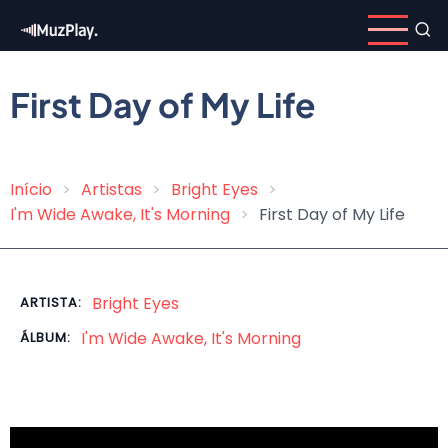
Pular
para
o
conteúdo
First Day of My Life
principal
Início
Artistas
Bright Eyes
Trilha
I'm Wide Awake, It's Morning
First Day of My Life
de
navegação
Bright Eyes
ARTISTA:
I'm Wide Awake, It's Morning
ÁLBUM: