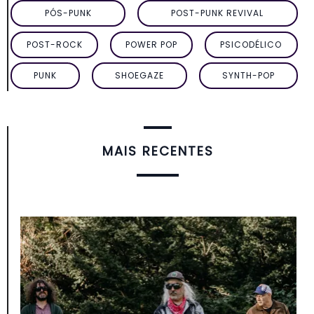
PÓS-PUNK
POST-PUNK REVIVAL
POST-ROCK
POWER POP
PSICODÉLICO
PUNK
SHOEGAZE
SYNTH-POP
MAIS RECENTES