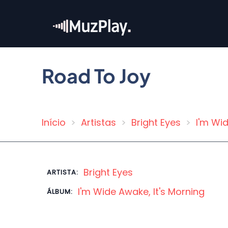
Pular
para
o
conteúdo
principal
Road To Joy
Início
Artistas
Bright Eyes
I'm Wid
Trilha
de
navegação
Bright Eyes
ARTISTA:
I'm Wide Awake, It's Morning
ÁLBUM: