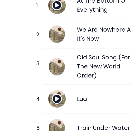
At The Bottom Of
Everything
We Are Nowhere 
It's Now
Old Soul Song (For
The New World
Order)
Lua
Train Under Water