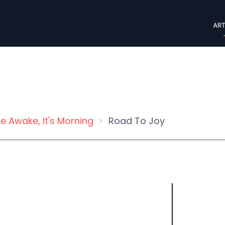
M
ART
n
e Awake, It's Morning
Road To Joy