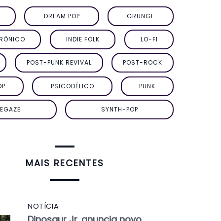
DREAM POP
GRUNGE
TRÔNICO
INDIE FOLK
LO-FI
POST-PUNK REVIVAL
POST-ROCK
OP
PSICODÉLICO
PUNK
EGAZE
SYNTH-POP
MAIS RECENTES
NOTÍCIA
Dinosaur Jr. anuncia novo