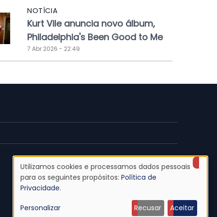
NOTÍCIA
Kurt Vile anuncia novo álbum,
Philadelphia's Been Good to Me
7 Abr 2026 - 22:49
Utilizamos cookies e processamos dados pessoais
Uso
para os seguintes propósitos:
Política de
Privacidade
.
de
Personalizar
Recusar
Aceitar