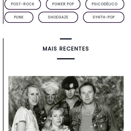
POST-ROCK
POWER POP
PSICODÉLICO
PUNK
SHOEGAZE
SYNTH-POP
MAIS RECENTES