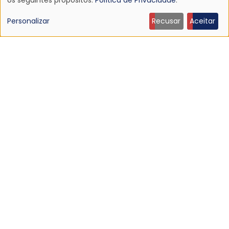
Uso
de
Personalizar
Recusar
Aceitar
JON SPENCER BLUES EXPLOSION
dados
pessoais
e
cookies
JULIETTE LEWIS & THE LICKS