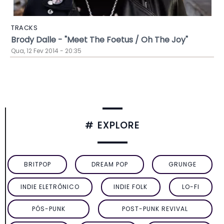
TRACKS
Brody Dalle - "Meet The Foetus / Oh The Joy"
Qua, 12 Fev 2014 - 20:35
# EXPLORE
BRITPOP
DREAM POP
GRUNGE
INDIE ELETRÔNICO
INDIE FOLK
LO-FI
PÓS-PUNK
POST-PUNK REVIVAL