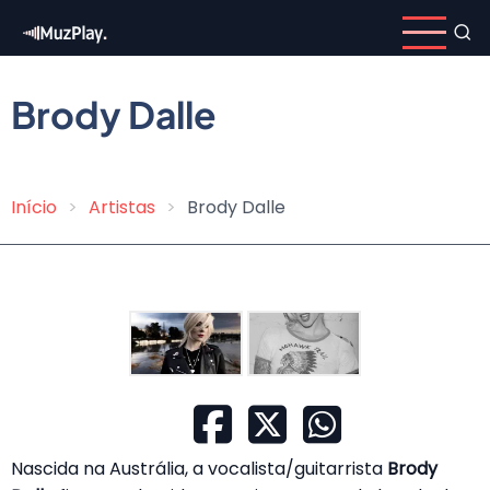
Pular
para
o
conteúdo
Brody Dalle
principal
Início
Artistas
Brody Dalle
Trilha
de
navegação
Nascida na Austrália, a vocalista/guitarrista
Brody