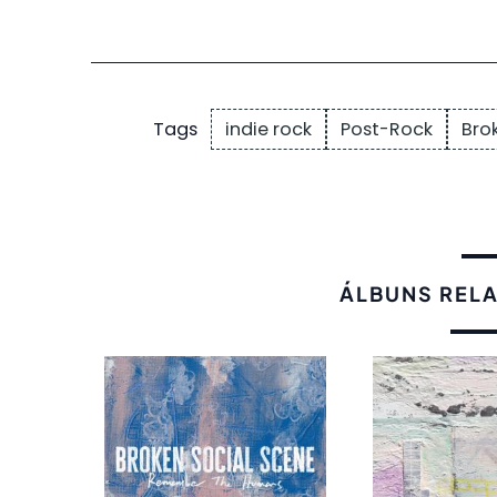
indie rock
Post-Rock
Bro
Tags
ÁLBUNS REL