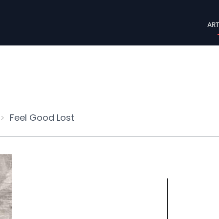
M
ART
n
Feel Good Lost