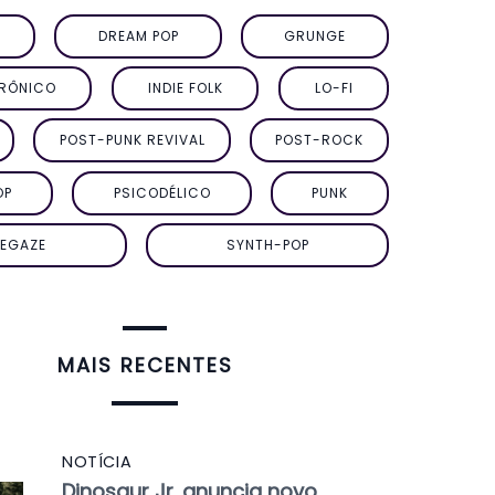
DREAM POP
GRUNGE
TRÔNICO
INDIE FOLK
LO-FI
POST-PUNK REVIVAL
POST-ROCK
OP
PSICODÉLICO
PUNK
EGAZE
SYNTH-POP
MAIS RECENTES
NOTÍCIA
Dinosaur Jr. anuncia novo