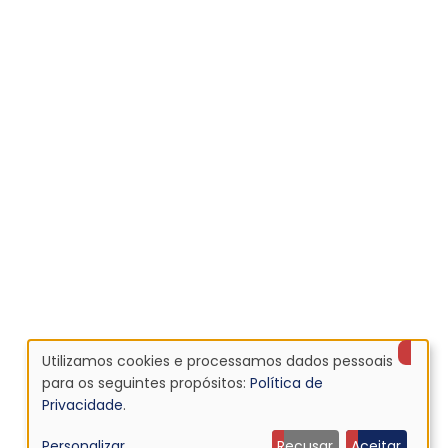
Utilizamos cookies e processamos dados pessoais
Uso
para os seguintes propósitos:
Política de
Privacidade
.
de
Personalizar
Recusar
Aceitar