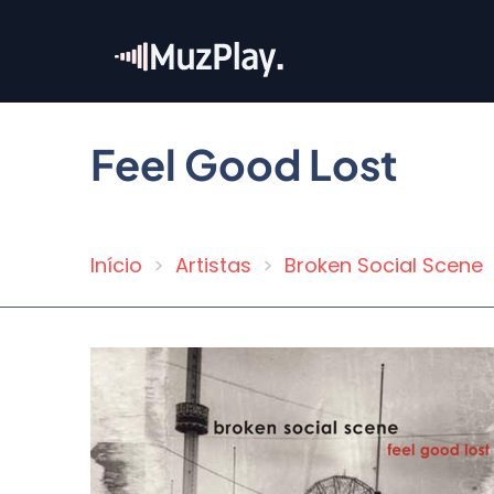
Pular
para
o
conteúdo
principal
Feel Good Lost
Início
Artistas
Broken Social Scene
Trilha
de
navegação