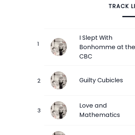
TRACK L
I Slept With
Bonhomme at th
CBC
Guilty Cubicles
Love and
Mathematics