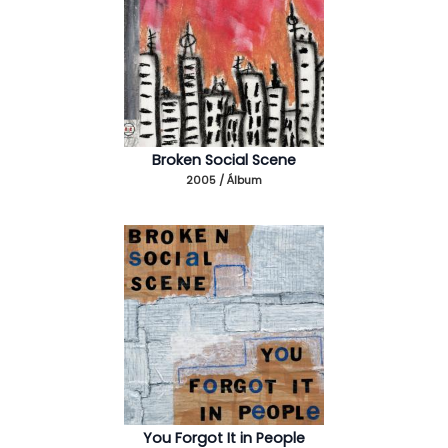
Broken Social Scene
2005 / Álbum
You Forgot It in People