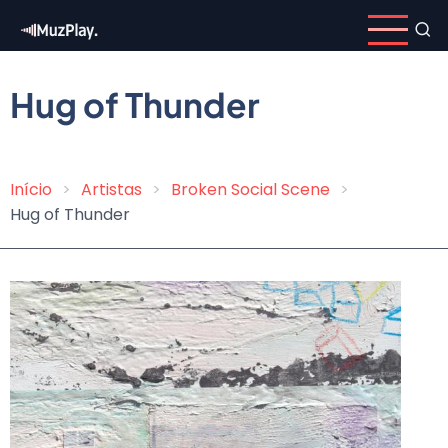
Pular
para
o
conteúdo
Hug of Thunder
principal
Início
Artistas
Broken Social Scene
Trilha
Hug of Thunder
de
navegação