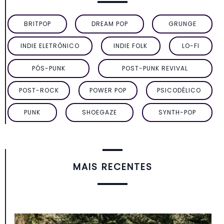
BRITPOP
DREAM POP
GRUNGE
INDIE ELETRÔNICO
INDIE FOLK
LO-FI
PÓS-PUNK
POST-PUNK REVIVAL
POST-ROCK
POWER POP
PSICODÉLICO
PUNK
SHOEGAZE
SYNTH-POP
MAIS RECENTES