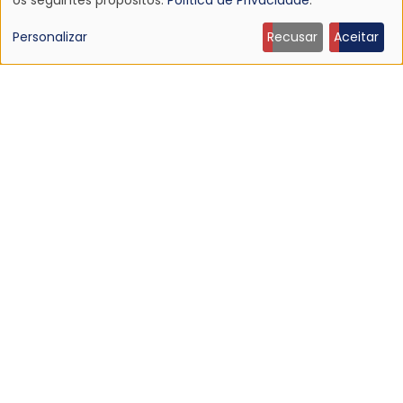
Uso
de
Personalizar
Recusar
Aceitar
dados
pessoais
e
NOTÍCIA
cookies
Discografia do Mojave 3 será relançada
16 Jun 2026 - 22:19