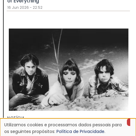
of Everything"
16 Jun 2026 - 22:52
NOTÍCIA
Discografia do Mojave 3 será relançada
Utilizamos cookies e processamos dados pessoais para
Uso
os seguintes propósitos:
Política de Privacidade
.
16 Jun 2026 - 22:19