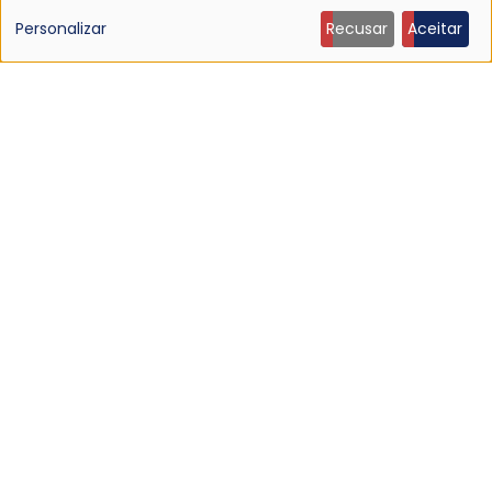
de
Personalizar
Recusar
Aceitar
dados
pessoais
e
cookies
NOTÍCIA
Ouça: Ty Segall — “Black Paint”
9 Jun 2026 - 21:27