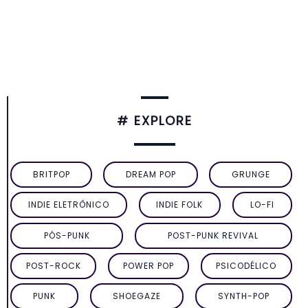
# EXPLORE
BRITPOP
DREAM POP
GRUNGE
INDIE ELETRÔNICO
INDIE FOLK
LO-FI
PÓS-PUNK
POST-PUNK REVIVAL
POST-ROCK
POWER POP
PSICODÉLICO
PUNK
SHOEGAZE
SYNTH-POP