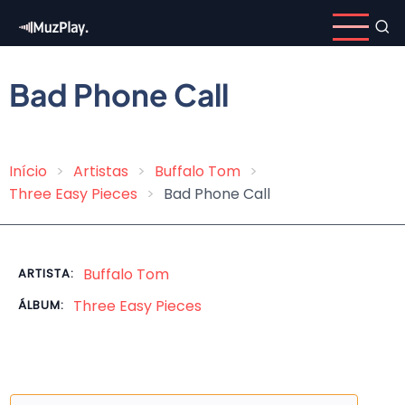
Pular
para
o
conteúdo
Bad Phone Call
principal
Início
Artistas
Buffalo Tom
Trilha
Three Easy Pieces
Bad Phone Call
de
navegação
Buffalo Tom
ARTISTA:
Three Easy Pieces
ÁLBUM: