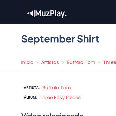
Pular
para
o
conteúdo
principal
September Shirt
Início
Artistas
Buffalo Tom
Three
Trilha
de
navegação
Buffalo Tom
ARTISTA:
Three Easy Pieces
ÁLBUM:
Vídeo relacionado