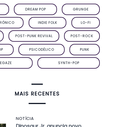
DREAM POP
GRUNGE
TRÔNICO
INDIE FOLK
LO-FI
POST-PUNK REVIVAL
POST-ROCK
OP
PSICODÉLICO
PUNK
EGAZE
SYNTH-POP
MAIS RECENTES
NOTÍCIA
Dinosaur Jr. anuncia novo