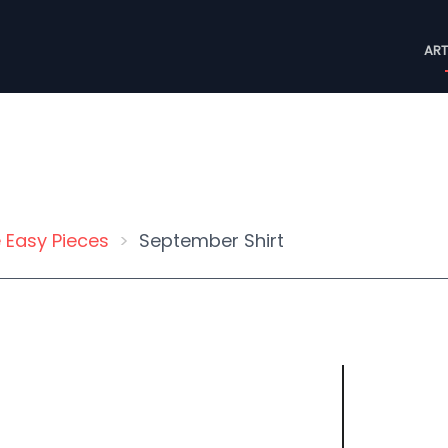
M
ART
n
 Easy Pieces
September Shirt