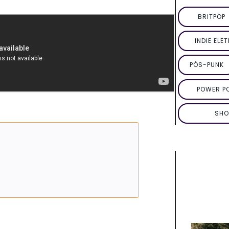
BRITPOP
INDIE ELE
PÓS-PUNK
POWER P
SHO