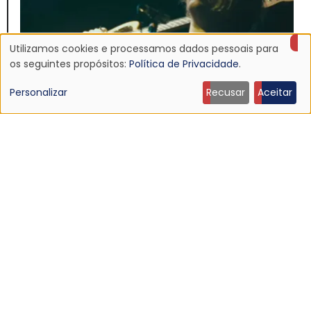
Utilizamos cookies e processamos dados pessoais para
Uso
os seguintes propósitos:
Política de Privacidade
.
de
Personalizar
Recusar
Aceitar
dados
pessoais
NOTÍCIA
e
Ouça: Ty Segall — “Black Paint”
9 Jun 2026 - 21:27
cookies