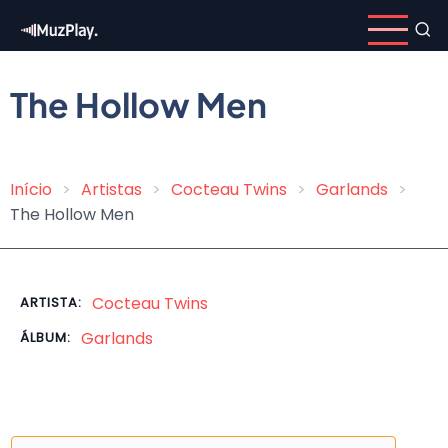
Pular
para
o
conteúdo
The Hollow Men
principal
Início
Artistas
Cocteau Twins
Garlands
Trilha
The Hollow Men
de
navegação
Cocteau Twins
ARTISTA:
Garlands
ÁLBUM: