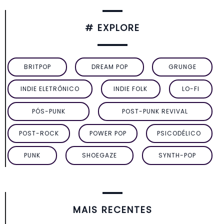
# EXPLORE
BRITPOP
DREAM POP
GRUNGE
INDIE ELETRÔNICO
INDIE FOLK
LO-FI
PÓS-PUNK
POST-PUNK REVIVAL
POST-ROCK
POWER POP
PSICODÉLICO
PUNK
SHOEGAZE
SYNTH-POP
MAIS RECENTES