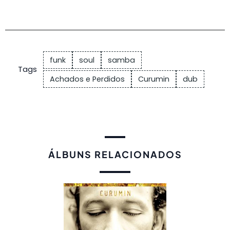
funk
soul
samba
Tags
Achados e Perdidos
Curumin
dub
ÁLBUNS RELACIONADOS