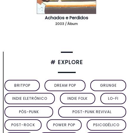
Achados e Perdidos
2003 / Álbum
# EXPLORE
BRITPOP
DREAM POP
GRUNGE
INDIE ELETRÔNICO
INDIE FOLK
LO-FI
PÓS-PUNK
POST-PUNK REVIVAL
POST-ROCK
POWER POP
PSICODÉLICO