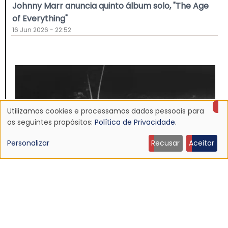
Johnny Marr anuncia quinto álbum solo, "The Age
of Everything"
16 Jun 2026 - 22:52
Utilizamos cookies e processamos dados pessoais para
Uso
os seguintes propósitos:
Política de Privacidade
.
de
Personalizar
Recusar
Aceitar
dados
pessoais
e
NOTÍCIA
cookies
Discografia do Mojave 3 será relançada