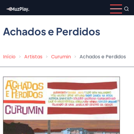
Pular
para
o
conteúdo
Achados e Perdidos
principal
Início
Artistas
Curumin
Achados e Perdidos
Trilha
de
navegação