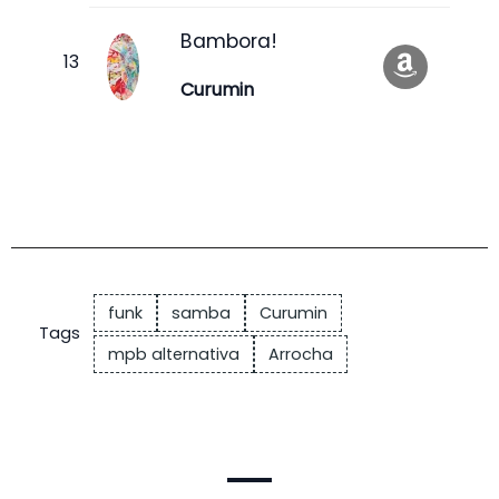
Bambora!
Curumin
funk
samba
Curumin
Tags
mpb alternativa
Arrocha