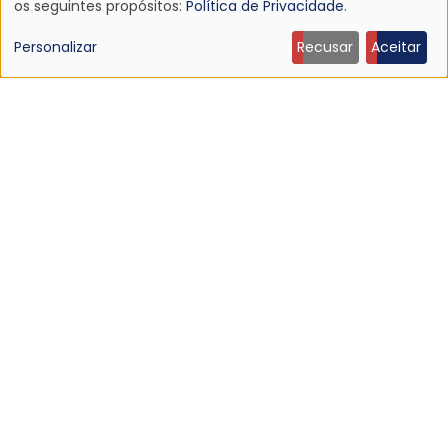
Uso
os seguintes propósitos:
Política de Privacidade
.
de
Personalizar
Recusar
Aceitar
dados
NOTÍCIA
pessoais
Morre Jennifer Finch, baixista do L7, aos 59 anos
19 Jul 2026 - 14:04
e
cookies