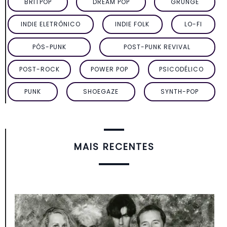
BRITPOP
DREAM POP
GRUNGE
INDIE ELETRÔNICO
INDIE FOLK
LO-FI
PÓS-PUNK
POST-PUNK REVIVAL
POST-ROCK
POWER POP
PSICODÉLICO
PUNK
SHOEGAZE
SYNTH-POP
MAIS RECENTES