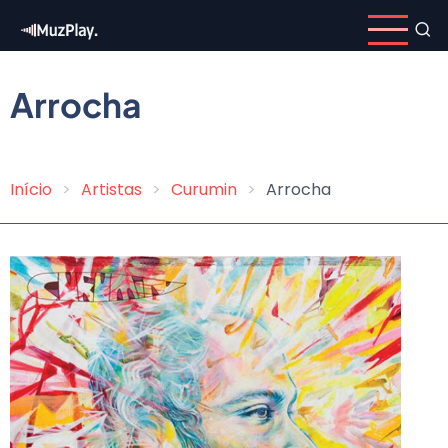
Pular
para
o
conteúdo
Arrocha
principal
Início
Artistas
Curumin
Arrocha
Trilha
de
navegação