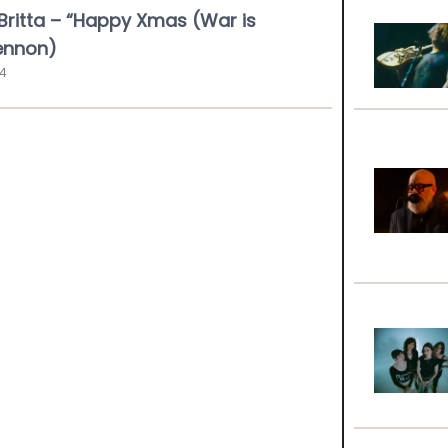
Britta – “Happy Xmas (War is
ennon)
34