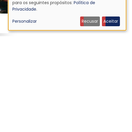
Uso
para os seguintes propósitos:
Política de
Privacidade
.
de
Personalizar
Recusar
Aceitar
dados
pessoais
e
cookies