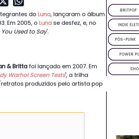
BRITPOP
ntegrantes do
Luna
, lançaram o álbum
03. Em 2005, o
Luna
se desfez, e, no
INDIE ELE
 You Used to Say
'.
PÓS-PUNK
POWER P
n & Britta
foi lançado em 2007. Em
SHO
ndy Warhol Screen Tests
', a trilha
retratos produzidos pelo artista pop