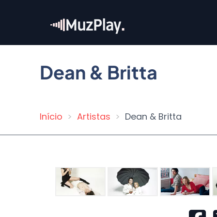
Pular
para
o
conteúdo
principal
Dean & Britta
Início
Artistas
Dean & Britta
Trilha
de
navegação