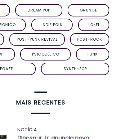
DREAM POP
GRUNGE
TRÔNICO
INDIE FOLK
LO-FI
POST-PUNK REVIVAL
POST-ROCK
OP
PSICODÉLICO
PUNK
EGAZE
SYNTH-POP
MAIS RECENTES
NOTÍCIA
Dinosaur Jr. anuncia novo