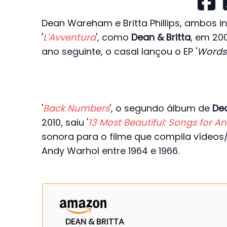
Dean Wareham e Britta Phillips, ambos i
'
L'Avventura
', como
Dean & Britta
, em 20
ano seguinte, o casal lançou o EP '
Words
'
Back Numbers
', o segundo álbum de
Dea
2010, saiu '
13 Most Beautiful: Songs for A
sonora para o filme que compila vídeos/
Andy Warhol entre 1964 e 1966.
DEAN & BRITTA