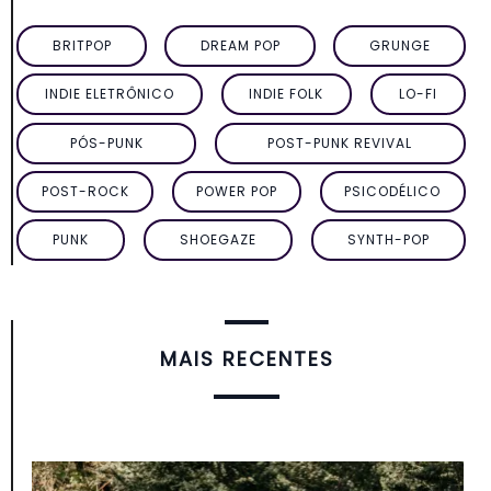
BRITPOP
DREAM POP
GRUNGE
INDIE ELETRÔNICO
INDIE FOLK
LO-FI
PÓS-PUNK
POST-PUNK REVIVAL
POST-ROCK
POWER POP
PSICODÉLICO
PUNK
SHOEGAZE
SYNTH-POP
MAIS RECENTES