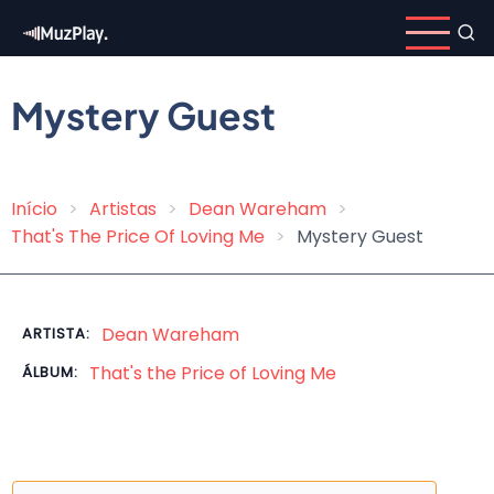
Pular
para
o
conteúdo
Mystery Guest
principal
Início
Artistas
Dean Wareham
Trilha
That's The Price Of Loving Me
Mystery Guest
de
navegação
Dean Wareham
ARTISTA:
That's the Price of Loving Me
ÁLBUM: