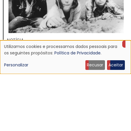
NOTÍCIA
Utilizamos cookies e processamos dados pessoais para
Discografia do Mojave 3 será relançada
Uso
os seguintes propósitos:
Política de Privacidade
.
16 Jun 2026 - 22:19
de
Personalizar
Recusar
Aceitar
dados
pessoais
e
cookies