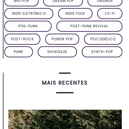
BRITPOP
DREAM POP
GRUNGE
INDIE ELETRÔNICO
INDIE FOLK
LO-FI
PÓS-PUNK
POST-PUNK REVIVAL
POST-ROCK
POWER POP
PSICODÉLICO
PUNK
SHOEGAZE
SYNTH-POP
MAIS RECENTES