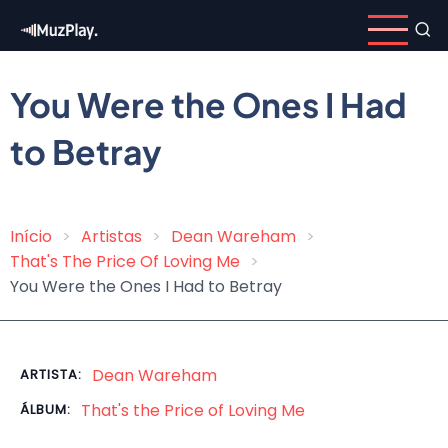
Pular
para
o
conteúdo
You Were the Ones I Had
principal
to Betray
Início
Artistas
Dean Wareham
Trilha
That's The Price Of Loving Me
de
You Were the Ones I Had to Betray
navegação
Dean Wareham
ARTISTA:
That's the Price of Loving Me
ÁLBUM: