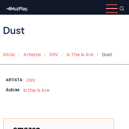
Pular
para
o
conteúdo
Dust
principal
Início
Artistas
DIIV
Is The Is Are
Dust
Trilha
de
navegação
DIIV
ARTISTA:
Is the Is Are
ÁLBUM: