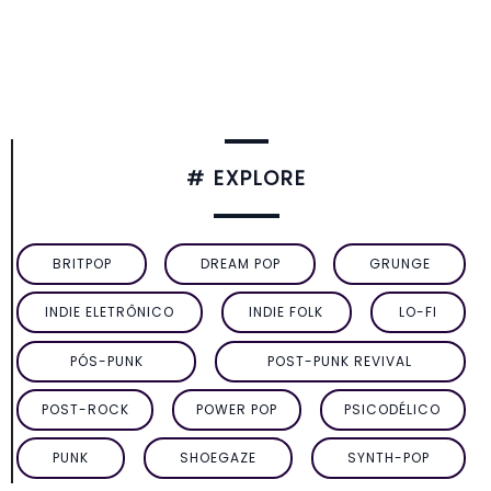
# EXPLORE
BRITPOP
DREAM POP
GRUNGE
INDIE ELETRÔNICO
INDIE FOLK
LO-FI
PÓS-PUNK
POST-PUNK REVIVAL
POST-ROCK
POWER POP
PSICODÉLICO
PUNK
SHOEGAZE
SYNTH-POP