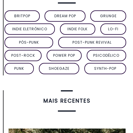
BRITPOP
DREAM POP
GRUNGE
INDIE ELETRÔNICO
INDIE FOLK
LO-FI
PÓS-PUNK
POST-PUNK REVIVAL
POST-ROCK
POWER POP
PSICODÉLICO
PUNK
SHOEGAZE
SYNTH-POP
MAIS RECENTES