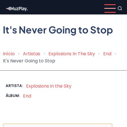
Pular
para
o
conteúdo
It's Never Going to Stop
principal
Início
Artistas
Explosions In The Sky
End
Trilha
It's Never Going to Stop
de
navegação
Explosions in the Sky
ARTISTA:
End
ÁLBUM: