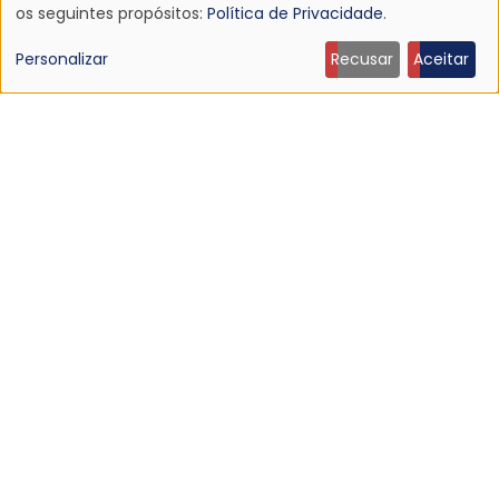
Uso
os seguintes propósitos:
Política de Privacidade
.
de
Personalizar
Recusar
Aceitar
dados
pessoais
NOTÍCIA
e
Ouça: Ty Segall — “Black Paint”
9 Jun 2026 - 21:27
cookies