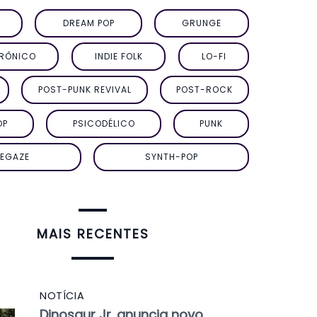
DREAM POP
GRUNGE
TRÔNICO
INDIE FOLK
LO-FI
POST-PUNK REVIVAL
POST-ROCK
OP
PSICODÉLICO
PUNK
EGAZE
SYNTH-POP
MAIS RECENTES
NOTÍCIA
Dinosaur Jr. anuncia novo