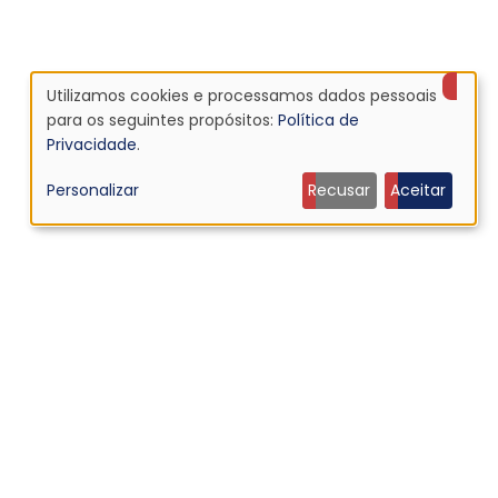
Utilizamos cookies e processamos dados pessoais
Uso
para os seguintes propósitos:
Política de
Privacidade
.
de
Personalizar
Recusar
Aceitar
dados
pessoais
e
cookies