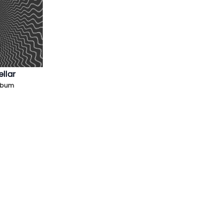
ellar
Álbum
Portuguese, Brazil
English