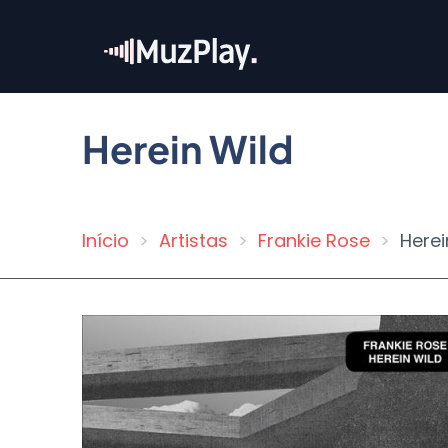
Pular
para
o
conteúdo
principal
Herein Wild
Início
Artistas
Frankie Rose
Herei
Trilha
de
navegação