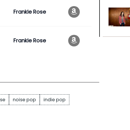
Frankie Rose
Frankie Rose
ose
noise pop
indie pop