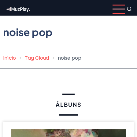
Pular
para
o
conteúdo
noise pop
principal
Início
Tag Cloud
noise pop
Trilha
de
navegação
ÁLBUNS