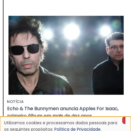
NOTÍCIA
Echo & The Bunnymen anuncia Apples For Isaac,
primeiro álbum em mais de dez anos
Utilizamos cookies e processamos dados pessoais para
16 Jul 2026 - 22:11
os seguintes propósitos:
Política de Privacidade
.