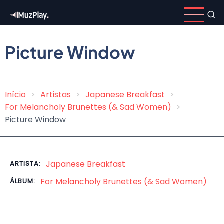
Pular
para
o
conteúdo
Picture Window
principal
Início
Artistas
Japanese Breakfast
Trilha
For Melancholy Brunettes (& Sad Women)
de
Picture Window
navegação
Japanese Breakfast
ARTISTA:
For Melancholy Brunettes (& Sad Women)
ÁLBUM: