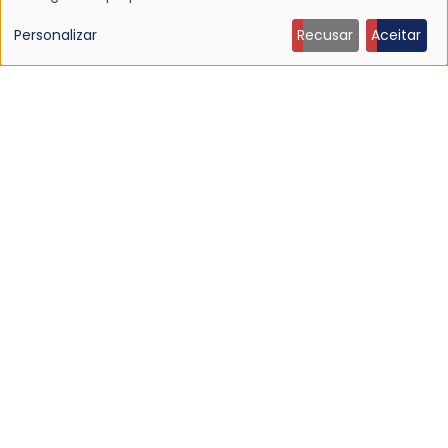
Uso
de
Personalizar
Recusar
Aceitar
dados
pessoais
e
cookies
NOTÍCIA
Dinosaur Jr. anuncia novo álbum e lança o single
“Several Got Away”
30 Jun 2026 - 23:08