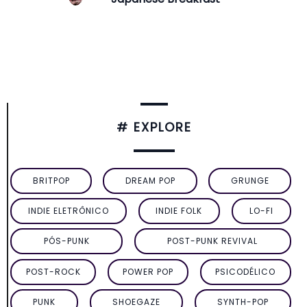
# EXPLORE
BRITPOP
DREAM POP
GRUNGE
INDIE ELETRÔNICO
INDIE FOLK
LO-FI
PÓS-PUNK
POST-PUNK REVIVAL
POST-ROCK
POWER POP
PSICODÉLICO
PUNK
SHOEGAZE
SYNTH-POP