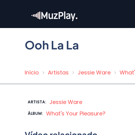
Pular
para
o
conteúdo
principal
Ooh La La
Início
Artistas
Jessie Ware
What'
Trilha
de
navegação
Jessie Ware
ARTISTA:
What's Your Pleasure?
ÁLBUM:
Vídeo relacionado