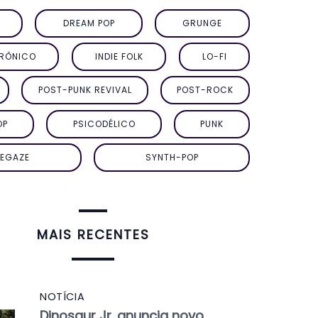
DREAM POP
GRUNGE
TRÔNICO
INDIE FOLK
LO-FI
POST-PUNK REVIVAL
POST-ROCK
OP
PSICODÉLICO
PUNK
EGAZE
SYNTH-POP
MAIS RECENTES
NOTÍCIA
Dinosaur Jr. anuncia novo