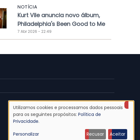
NOTÍCIA
Kurt Vile anuncia novo álbum,
Philadelphia's Been Good to Me
7 Abr 2026 - 22:49
Utilizamos cookies e processamos dados pessoais
Uso
para os seguintes propósitos:
Política de
Privacidade
.
de
Personalizar
Recusar
Aceitar