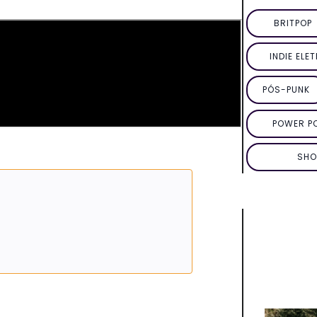
BRITPOP
INDIE ELE
PÓS-PUNK
POWER P
SHO