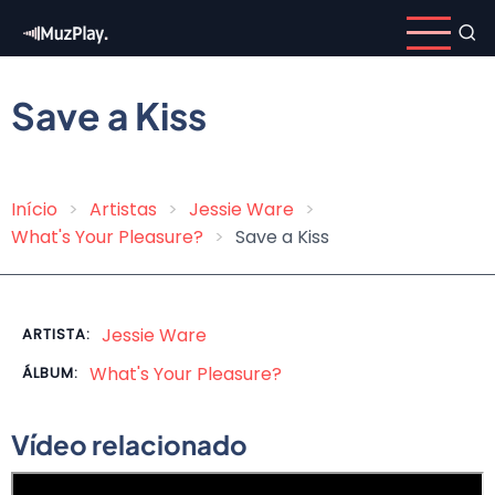
Pular
para
o
conteúdo
Save a Kiss
principal
Início
Artistas
Jessie Ware
Trilha
What's Your Pleasure?
Save a Kiss
de
navegação
Jessie Ware
ARTISTA:
What's Your Pleasure?
ÁLBUM:
Vídeo relacionado