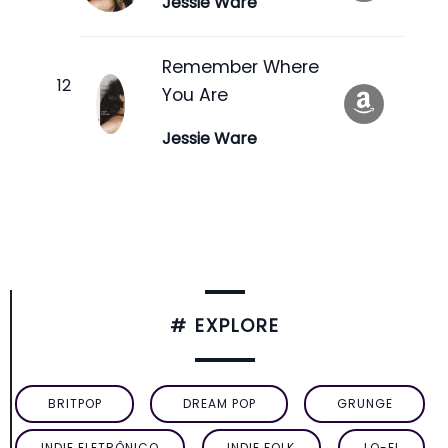
Jessie Ware
Remember Where
You Are
Jessie Ware
# EXPLORE
BRITPOP
DREAM POP
GRUNGE
INDIE ELETRÔNICO
INDIE FOLK
LO-FI