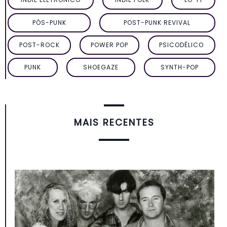
PÓS-PUNK
POST-PUNK REVIVAL
POST-ROCK
POWER POP
PSICODÉLICO
PUNK
SHOEGAZE
SYNTH-POP
MAIS RECENTES