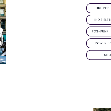
BRITPOP
INDIE ELE
PÓS-PUNK
POWER P
SHO