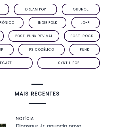
DREAM POP
GRUNGE
TRÔNICO
INDIE FOLK
LO-FI
POST-PUNK REVIVAL
POST-ROCK
OP
PSICODÉLICO
PUNK
EGAZE
SYNTH-POP
MAIS RECENTES
NOTÍCIA
Dinosaur Jr. anuncia novo