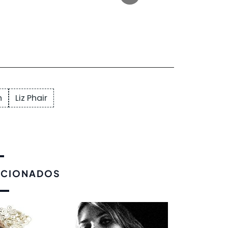
h
Liz Phair
ACIONADOS