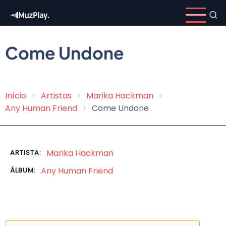
Pular
para
o
conteúdo
Come Undone
principal
Início
Artistas
Marika Hackman
Trilha
Any Human Friend
Come Undone
de
navegação
Marika Hackman
ARTISTA:
Any Human Friend
ÁLBUM: