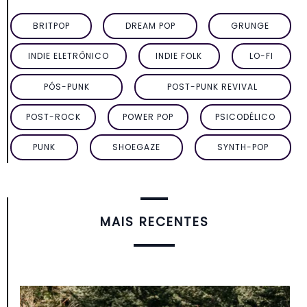
BRITPOP
DREAM POP
GRUNGE
INDIE ELETRÔNICO
INDIE FOLK
LO-FI
PÓS-PUNK
POST-PUNK REVIVAL
POST-ROCK
POWER POP
PSICODÉLICO
PUNK
SHOEGAZE
SYNTH-POP
MAIS RECENTES