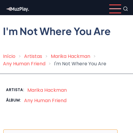
Pular
para
o
conteúdo
I'm Not Where You Are
principal
Início
Artistas
Marika Hackman
Trilha
Any Human Friend
I'm Not Where You Are
de
navegação
Marika Hackman
ARTISTA:
Any Human Friend
ÁLBUM: