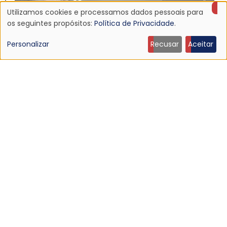
Utilizamos cookies e processamos dados pessoais para
Uso
os seguintes propósitos:
Política de Privacidade
.
de
Personalizar
Recusar
Aceitar
NOTÍCIA
dados
Echo & The Bunnymen anuncia Apples For Isaac,
primeiro álbum em mais de dez anos
pessoais
16 Jul 2026 - 22:11
e
cookies