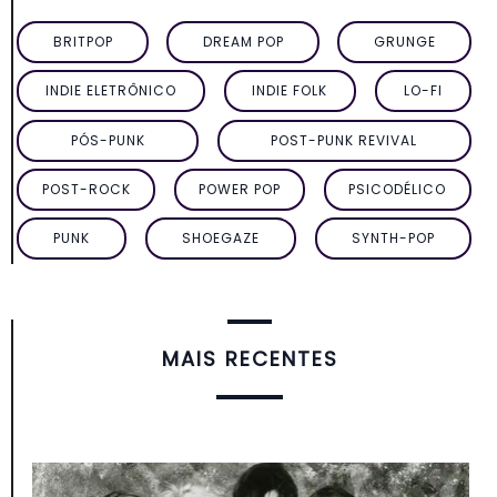
BRITPOP
DREAM POP
GRUNGE
INDIE ELETRÔNICO
INDIE FOLK
LO-FI
PÓS-PUNK
POST-PUNK REVIVAL
POST-ROCK
POWER POP
PSICODÉLICO
PUNK
SHOEGAZE
SYNTH-POP
MAIS RECENTES