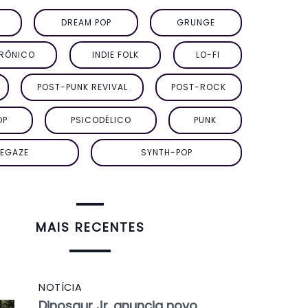
DREAM POP
GRUNGE
TRÔNICO
INDIE FOLK
LO-FI
POST-PUNK REVIVAL
POST-ROCK
OP
PSICODÉLICO
PUNK
EGAZE
SYNTH-POP
MAIS RECENTES
NOTÍCIA
Dinosaur Jr. anuncia novo