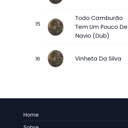
Todo Camburão
Tem Um Pouco De
Navio (Dub)
Vinheta Da Silva
Menu
Home
Rodape
Sobre