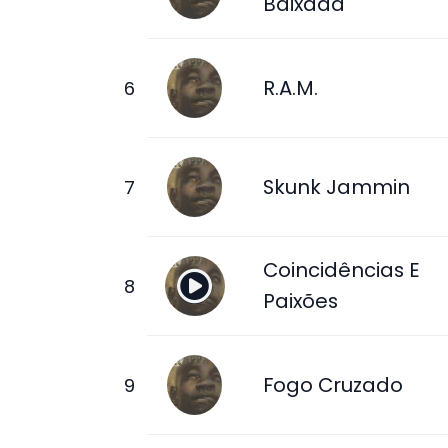
Baixada
R.A.M.
Skunk Jammin
Coincidências E
Paixões
Fogo Cruzado