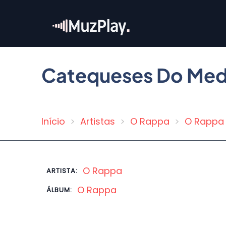
Pular
para
o
conteúdo
principal
Catequeses Do Me
Início
Artistas
O Rappa
O Rappa
Trilha
de
navegação
O Rappa
ARTISTA:
O Rappa
ÁLBUM: