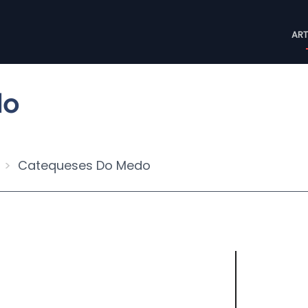
M
ART
n
do
Catequeses Do Medo