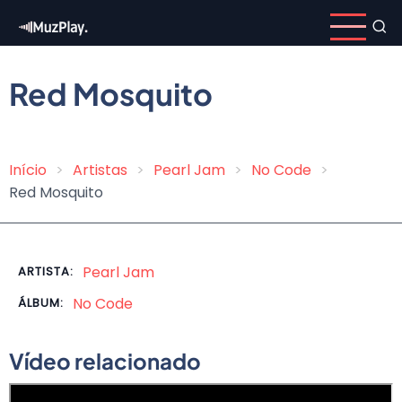
Pular
para
o
conteúdo
Red Mosquito
principal
Início
Artistas
Pearl Jam
No Code
Trilha
Red Mosquito
de
navegação
Pearl Jam
ARTISTA:
No Code
ÁLBUM:
Vídeo relacionado