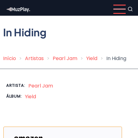
Pular
para
o
conteúdo
In Hiding
principal
Início
Artistas
Pearl Jam
Yield
In Hiding
Trilha
de
navegação
Pearl Jam
ARTISTA:
Yield
ÁLBUM: