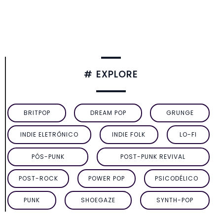
# EXPLORE
BRITPOP
DREAM POP
GRUNGE
INDIE ELETRÔNICO
INDIE FOLK
LO-FI
PÓS-PUNK
POST-PUNK REVIVAL
POST-ROCK
POWER POP
PSICODÉLICO
PUNK
SHOEGAZE
SYNTH-POP