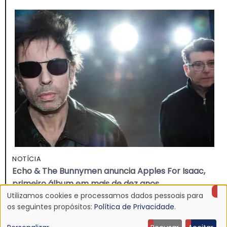
NOTÍCIA
Echo & The Bunnymen anuncia Apples For Isaac,
primeiro álbum em mais de dez anos
16 Jul 2026 - 22:11
Utilizamos cookies e processamos dados pessoais para
Uso
os seguintes propósitos:
Política de Privacidade
.