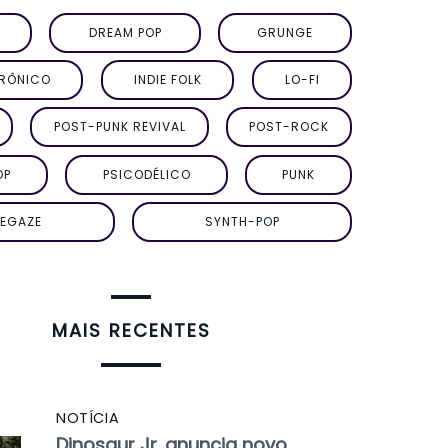
DREAM POP
GRUNGE
TRÔNICO
INDIE FOLK
LO-FI
POST-PUNK REVIVAL
POST-ROCK
OP
PSICODÉLICO
PUNK
EGAZE
SYNTH-POP
MAIS RECENTES
NOTÍCIA
Dinosaur Jr. anuncia novo