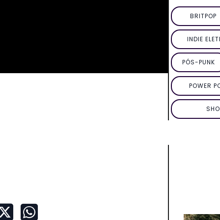
BRITPOP
INDIE ELE
PÓS-PUNK
POWER P
SHO