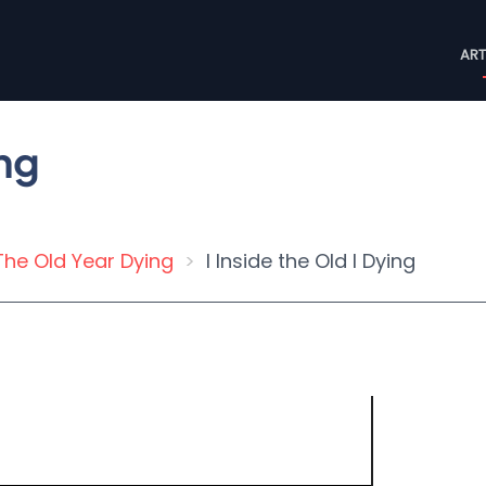
M
ART
n
ing
 The Old Year Dying
I Inside the Old I Dying