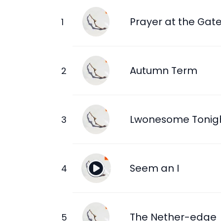
Prayer at the Gat
Autumn Term
Lwonesome Tonig
Seem an I
The Nether-edge