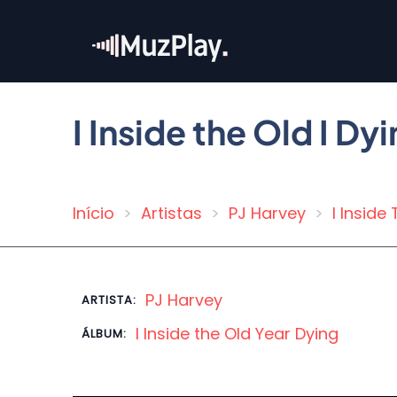
Pular
para
o
conteúdo
principal
I Inside the Old I Dy
Início
Artistas
PJ Harvey
I Inside
Trilha
de
navegação
PJ Harvey
ARTISTA:
I Inside the Old Year Dying
ÁLBUM: