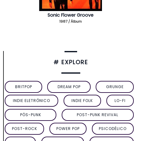
Sonic Flower Groove
1987 / Álbum
# EXPLORE
BRITPOP
DREAM POP
GRUNGE
INDIE ELETRÔNICO
INDIE FOLK
LO-FI
PÓS-PUNK
POST-PUNK REVIVAL
POST-ROCK
POWER POP
PSICODÉLICO