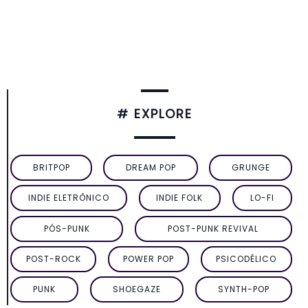
# EXPLORE
BRITPOP
DREAM POP
GRUNGE
INDIE ELETRÔNICO
INDIE FOLK
LO-FI
PÓS-PUNK
POST-PUNK REVIVAL
POST-ROCK
POWER POP
PSICODÉLICO
PUNK
SHOEGAZE
SYNTH-POP