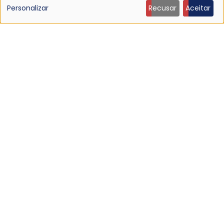
de
Personalizar
Recusar
Aceitar
dados
pessoais
e
cookies
NOTÍCIA
Ouça: Ty Segall — “Black Paint”
9 Jun 2026 - 21:27