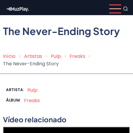
Pular
para
o
conteúdo
The Never-Ending Story
principal
Início
Artistas
Pulp
Freaks
Trilha
The Never-Ending Story
de
navegação
Pulp
ARTISTA:
Freaks
ÁLBUM:
Vídeo relacionado