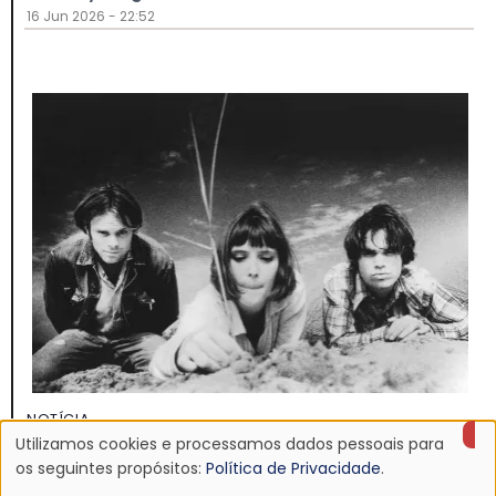
16 Jun 2026 - 22:52
NOTÍCIA
Discografia do Mojave 3 será relançada
Utilizamos cookies e processamos dados pessoais para
Uso
os seguintes propósitos:
Política de Privacidade
.
16 Jun 2026 - 22:19