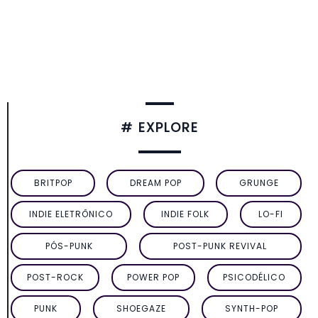
# EXPLORE
BRITPOP
DREAM POP
GRUNGE
INDIE ELETRÔNICO
INDIE FOLK
LO-FI
PÓS-PUNK
POST-PUNK REVIVAL
POST-ROCK
POWER POP
PSICODÉLICO
PUNK
SHOEGAZE
SYNTH-POP