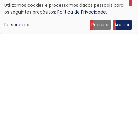
Utilizamos cookies e processamos dados pessoais para
Uso
os seguintes propósitos:
Política de Privacidade
.
de
Personalizar
Recusar
Aceitar
dados
pessoais
e
cookies
NOTÍCIA
Echo & The Bunnymen anuncia Apples For Isaac,
primeiro álbum em mais de dez anos
16 Jul 2026 - 22:11