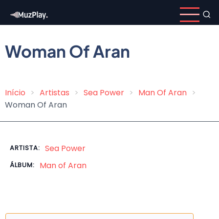
Pular
para
o
conteúdo
Woman Of Aran
principal
Início
Artistas
Sea Power
Man Of Aran
Trilha
Woman Of Aran
de
navegação
Sea Power
ARTISTA:
Man of Aran
ÁLBUM: