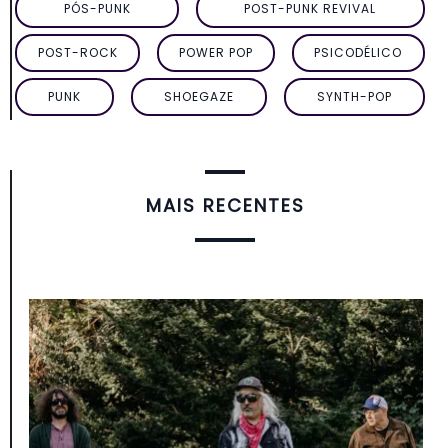
PÓS-PUNK
POST-PUNK REVIVAL
POST-ROCK
POWER POP
PSICODÉLICO
PUNK
SHOEGAZE
SYNTH-POP
MAIS RECENTES