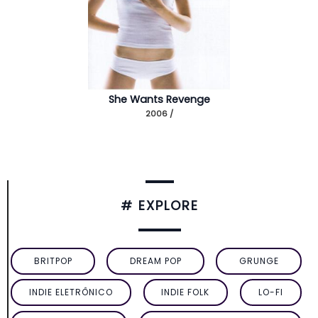
She Wants Revenge
2006 /
# EXPLORE
BRITPOP
DREAM POP
GRUNGE
INDIE ELETRÔNICO
INDIE FOLK
LO-FI