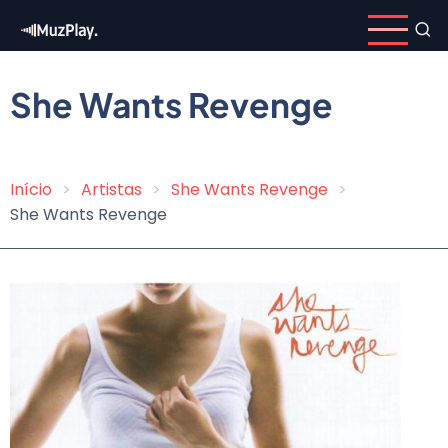
Pular
para
o
conteúdo
She Wants Revenge
principal
Início
Artistas
She Wants Revenge
Trilha
She Wants Revenge
de
navegação