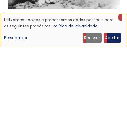
NOTÍCIA
Utilizamos cookies e processamos dados pessoais para
Discografia do Mojave 3 será relançada
Uso
os seguintes propósitos:
Política de Privacidade
.
16 Jun 2026 - 22:19
de
Personalizar
Recusar
Aceitar
dados
pessoais
e
cookies