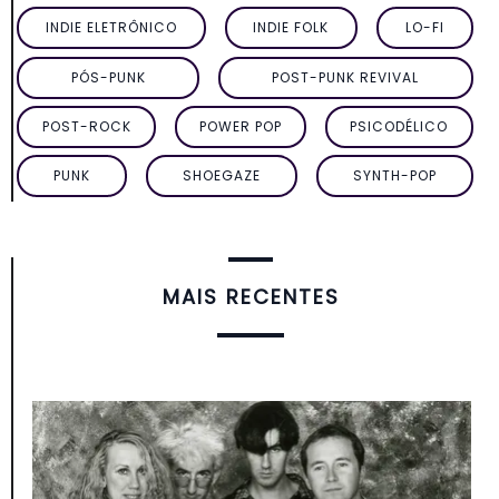
INDIE ELETRÔNICO
INDIE FOLK
LO-FI
PÓS-PUNK
POST-PUNK REVIVAL
POST-ROCK
POWER POP
PSICODÉLICO
PUNK
SHOEGAZE
SYNTH-POP
MAIS RECENTES