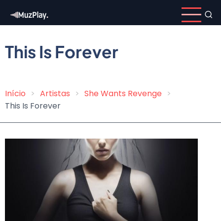
Pular
para
o
conteúdo
This Is Forever
principal
Início
Artistas
She Wants Revenge
Trilha
This Is Forever
de
navegação