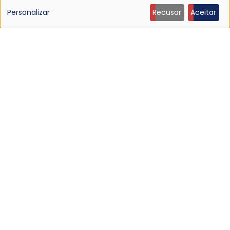
de
Personalizar
Recusar
Aceitar
dados
NOTÍCIA
pessoais
Morre Jennifer Finch, baixista do L7, aos 59 anos
19 Jul 2026 - 14:04
e
cookies