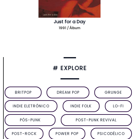
Just for a Day
1991 / Álbum
# EXPLORE
BRITPOP
DREAM POP
GRUNGE
INDIE ELETRÔNICO
INDIE FOLK
LO-FI
PÓS-PUNK
POST-PUNK REVIVAL
POST-ROCK
POWER POP
PSICODÉLICO