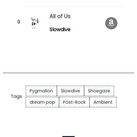
All of Us
Slowdive
Pygmalion
Slowdive
Shoegaze
Tags
dream pop
Post-Rock
Ambient