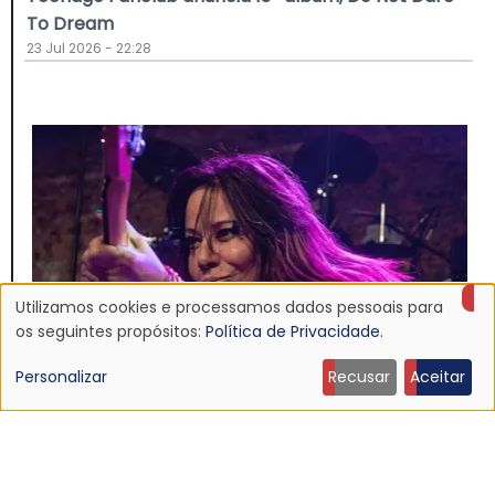
To Dream
23 Jul 2026 - 22:28
Utilizamos cookies e processamos dados pessoais para
Uso
os seguintes propósitos:
Política de Privacidade
.
de
Personalizar
Recusar
Aceitar
dados
NOTÍCIA
pessoais
Morre Jennifer Finch, baixista do L7, aos 59 anos