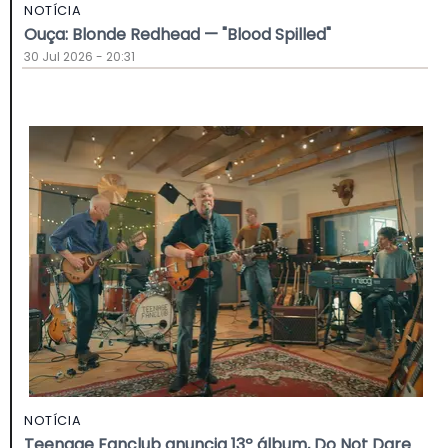
NOTÍCIA
Ouça: Blonde Redhead — "Blood Spilled"
30 Jul 2026 - 20:31
NOTÍCIA
Teenage Fanclub anuncia 13º álbum, Do Not Dare