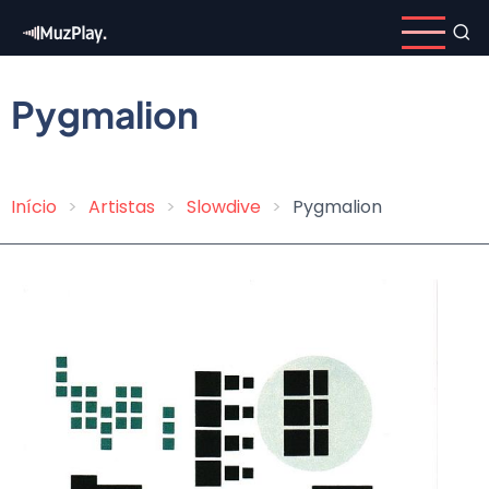
Pular
para
o
conteúdo
Pygmalion
principal
Início
Artistas
Slowdive
Pygmalion
Trilha
de
navegação