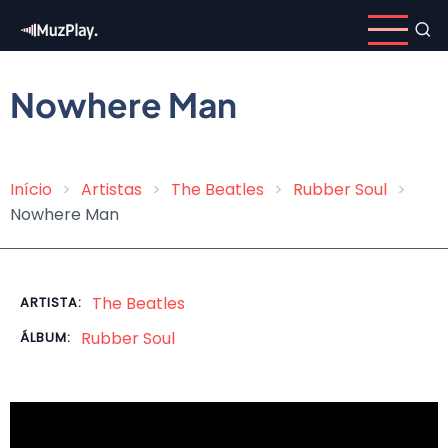
Pular
para
o
conteúdo
Nowhere Man
principal
Início
Artistas
The Beatles
Rubber Soul
Trilha
Nowhere Man
de
navegação
The Beatles
ARTISTA:
Rubber Soul
ÁLBUM: