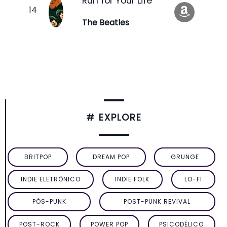
Run for Your Life
The Beatles
# EXPLORE
BRITPOP
DREAM POP
GRUNGE
INDIE ELETRÔNICO
INDIE FOLK
LO-FI
PÓS-PUNK
POST-PUNK REVIVAL
POST-ROCK
POWER POP
PSICODÉLICO