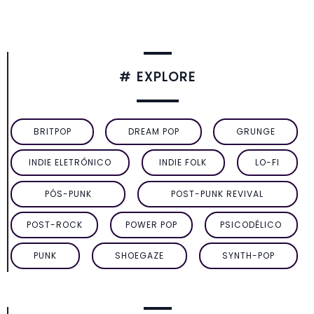
# EXPLORE
BRITPOP
DREAM POP
GRUNGE
INDIE ELETRÔNICO
INDIE FOLK
LO-FI
PÓS-PUNK
POST-PUNK REVIVAL
POST-ROCK
POWER POP
PSICODÉLICO
PUNK
SHOEGAZE
SYNTH-POP