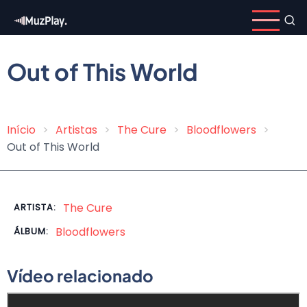
Pular
para
o
conteúdo
Out of This World
principal
Início
Artistas
The Cure
Bloodflowers
Trilha
Out of This World
de
navegação
The Cure
ARTISTA:
Bloodflowers
ÁLBUM:
Vídeo relacionado