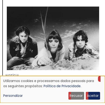
NOTÍCIA
Discografia do Mojave 3 será relançada
Utilizamos cookies e processamos dados pessoais para
Uso
os seguintes propósitos:
Política de Privacidade
.
16 Jun 2026 - 22:19
de
Personalizar
Recusar
Aceitar