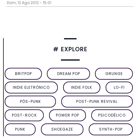
Dom, 12 Ago 2012 - 15:01
# EXPLORE
BRITPOP
DREAM POP
GRUNGE
INDIE ELETRÔNICO
INDIE FOLK
LO-FI
PÓS-PUNK
POST-PUNK REVIVAL
POST-ROCK
POWER POP
PSICODÉLICO
PUNK
SHOEGAZE
SYNTH-POP