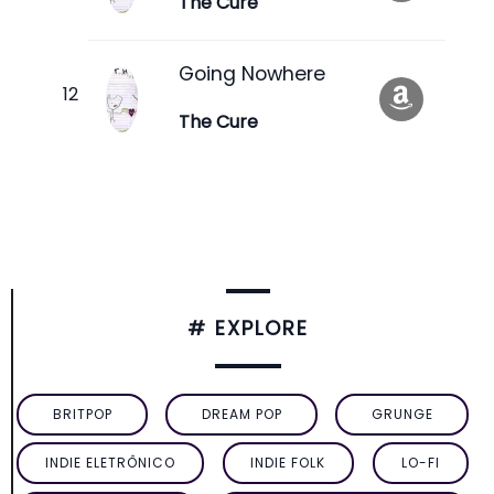
The Cure
Going Nowhere
The Cure
# EXPLORE
BRITPOP
DREAM POP
GRUNGE
INDIE ELETRÔNICO
INDIE FOLK
LO-FI