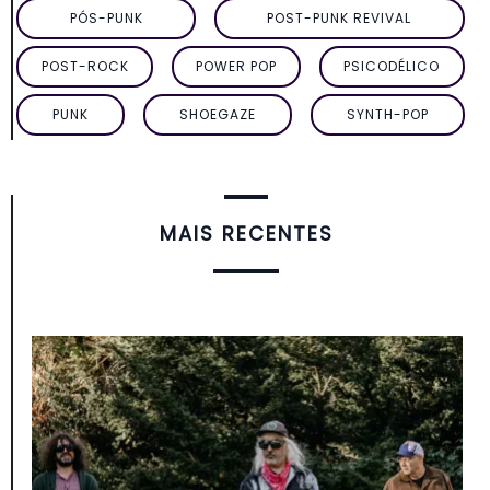
PÓS-PUNK
POST-PUNK REVIVAL
POST-ROCK
POWER POP
PSICODÉLICO
PUNK
SHOEGAZE
SYNTH-POP
MAIS RECENTES