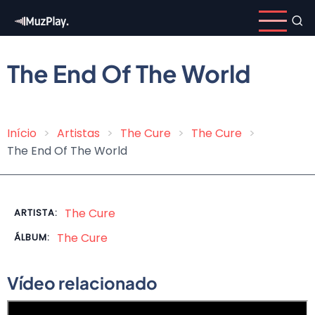
Pular
para
o
conteúdo
The End Of The World
principal
Início
Artistas
The Cure
The Cure
Trilha
The End Of The World
de
navegação
The Cure
ARTISTA:
The Cure
ÁLBUM:
Vídeo relacionado