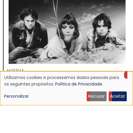
NOTÍCIA
Discografia do Mojave 3 será relançada
Utilizamos cookies e processamos dados pessoais para
Uso
os seguintes propósitos:
Política de Privacidade
.
16 Jun 2026 - 22:19
de
Personalizar
Recusar
Aceitar
dados
pessoais