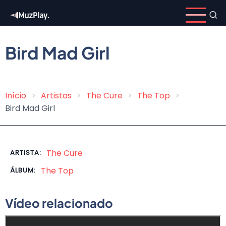
Pular
para
o
conteúdo
Bird Mad Girl
principal
Início
Artistas
The Cure
The Top
Trilha
Bird Mad Girl
de
navegação
The Cure
ARTISTA:
The Top
ÁLBUM:
Vídeo relacionado