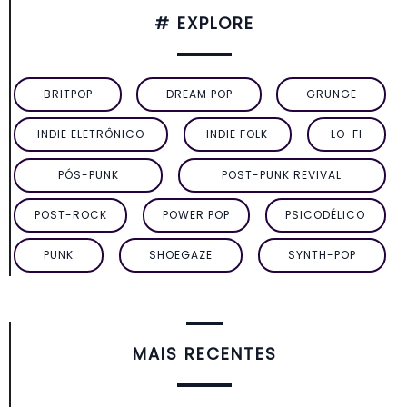
# EXPLORE
BRITPOP
DREAM POP
GRUNGE
INDIE ELETRÔNICO
INDIE FOLK
LO-FI
PÓS-PUNK
POST-PUNK REVIVAL
POST-ROCK
POWER POP
PSICODÉLICO
PUNK
SHOEGAZE
SYNTH-POP
MAIS RECENTES