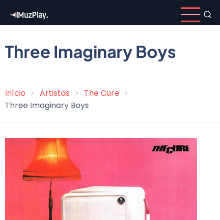
Pular
para
o
conteúdo
Three Imaginary Boys
principal
Início
Artistas
The Cure
Trilha
Three Imaginary Boys
de
navegação