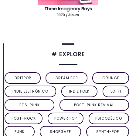
Three Imaginary Boys
1979 / Álbum
# EXPLORE
BRITPOP
DREAM POP
GRUNGE
INDIE ELETRÔNICO
INDIE FOLK
LO-FI
PÓS-PUNK
POST-PUNK REVIVAL
POST-ROCK
POWER POP
PSICODÉLICO
PUNK
SHOEGAZE
SYNTH-POP