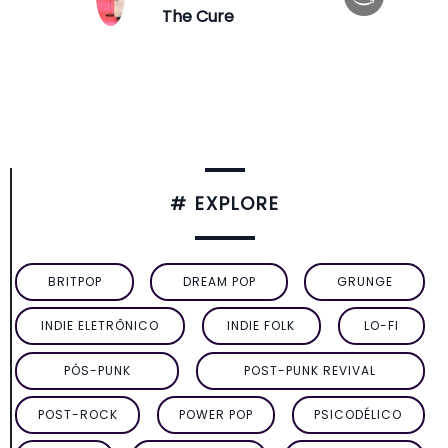
The Cure
# EXPLORE
BRITPOP
DREAM POP
GRUNGE
INDIE ELETRÔNICO
INDIE FOLK
LO-FI
PÓS-PUNK
POST-PUNK REVIVAL
POST-ROCK
POWER POP
PSICODÉLICO