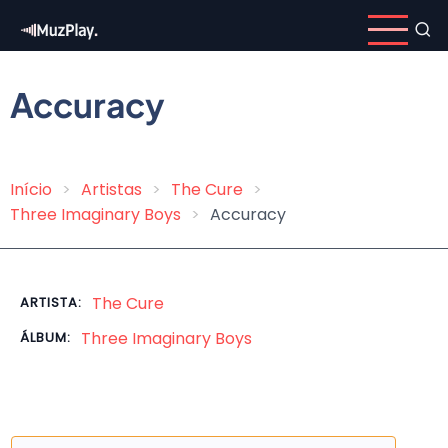
Pular
para
o
conteúdo
Accuracy
principal
Início
Artistas
The Cure
Trilha
Three Imaginary Boys
Accuracy
de
navegação
The Cure
ARTISTA:
Three Imaginary Boys
ÁLBUM: