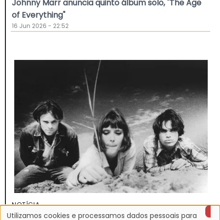
Johnny Marr anuncia quinto álbum solo, "The Age
of Everything"
16 Jun 2026 - 22:52
NOTÍCIA
Discografia do Mojave 3 será relançada
Utilizamos cookies e processamos dados pessoais para